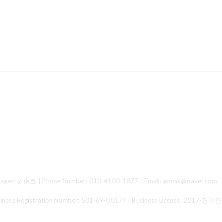
ger: 권준호 | Phone Number: 010-4100-1877 | Email: gonak@naver.com
 Registration Number:
501-69-00174
| Business License:
2017-경기안