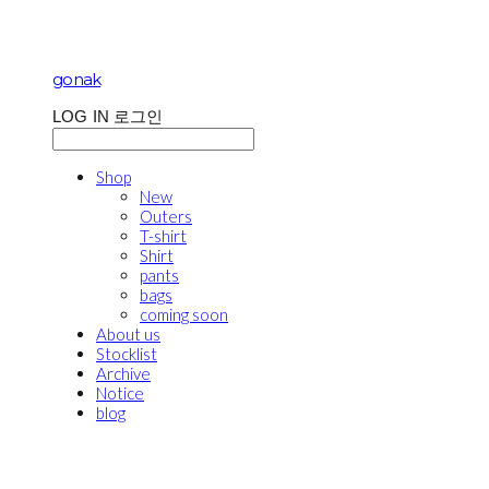
gonak
LOG IN
로그인
Shop
New
Outers
T-shirt
Shirt
pants
bags
coming soon
About us
Stocklist
Archive
Notice
blog