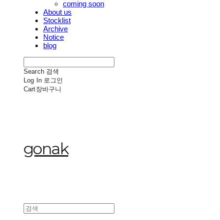
coming soon
About us
Stocklist
Archive
Notice
blog
Search
검색
Log In
로그인
Cart
장바구니
gonak