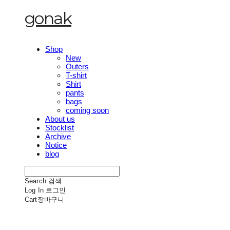
gonak
Shop
New
Outers
T-shirt
Shirt
pants
bags
coming soon
About us
Stocklist
Archive
Notice
blog
Search
검색
Log In
로그인
Cart
장바구니