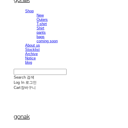
Shop
New
Outers
T-shirt
Shirt
pants
bags
coming soon
About us
Stocklist
Archive
Notice
blog
Search
검색
Log In
로그인
Cart
장바구니
gonak