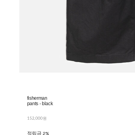
fisherman
pants - black
152,000원
적립금
2%