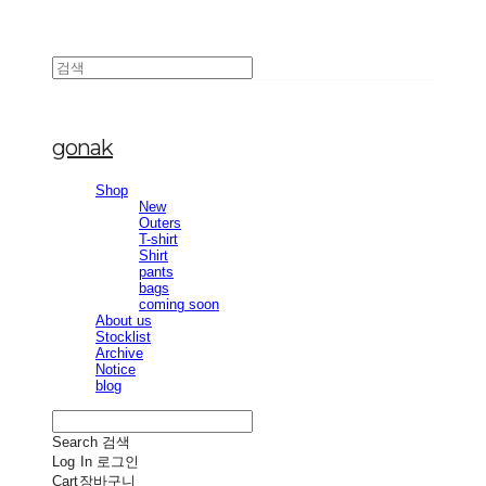
gonak
Shop
New
Outers
T-shirt
Shirt
pants
bags
coming soon
About us
Stocklist
Archive
Notice
blog
Search
검색
Log In
로그인
Cart
장바구니