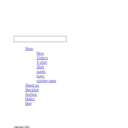
gonak
LOG IN
로그인
Shop
New
Outers
T-shirt
Shirt
pants
bags
coming soon
About us
Stocklist
Archive
Notice
blog
gonak