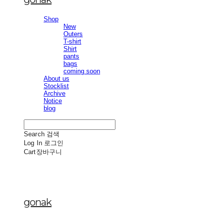
Shop
New
Outers
T-shirt
Shirt
pants
bags
coming soon
About us
Stocklist
Archive
Notice
blog
Search
검색
Log In
로그인
Cart
장바구니
gonak