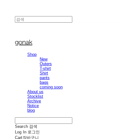
gonak
Shop
New
Outers
T-shirt
Shirt
pants
bags
coming soon
About us
Stocklist
Archive
Notice
blog
Search
검색
Log In
로그인
Cart
장바구니