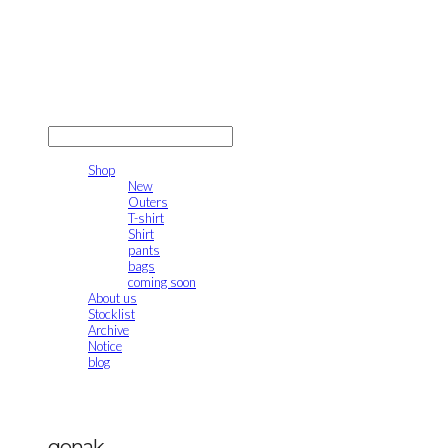
gonak
LOG IN
로그인
Shop
New
Outers
T-shirt
Shirt
pants
bags
coming soon
About us
Stocklist
Archive
Notice
blog
gonak