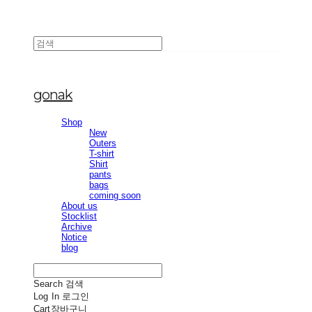
gonak
Shop
New
Outers
T-shirt
Shirt
pants
bags
coming soon
About us
Stocklist
Archive
Notice
blog
Search
검색
Log In
로그인
Cart
장바구니