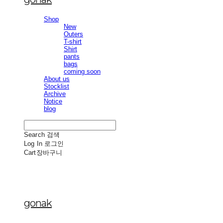
Shop
New
Outers
T-shirt
Shirt
pants
bags
coming soon
About us
Stocklist
Archive
Notice
blog
Search
검색
Log In
로그인
Cart
장바구니
gonak