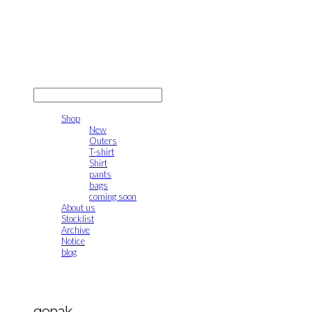
gonak
LOG IN
로그인
Shop
New
Outers
T-shirt
Shirt
pants
bags
coming soon
About us
Stocklist
Archive
Notice
blog
gonak