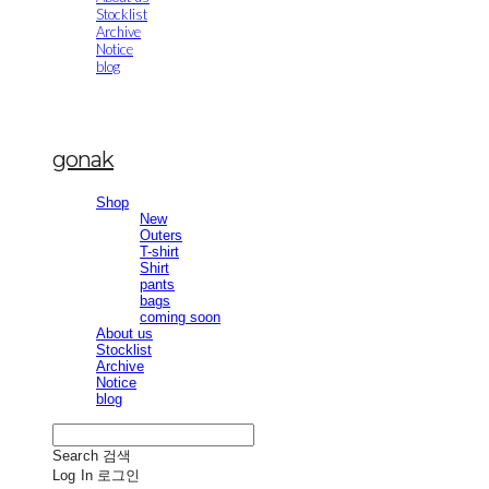
Stocklist
Archive
Notice
blog
gonak
Shop
New
Outers
T-shirt
Shirt
pants
bags
coming soon
About us
Stocklist
Archive
Notice
blog
Search
검색
Log In
로그인