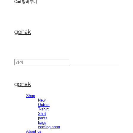
Cart
장바구니
gonak
gonak
Shop
New
Outers
T-shirt
Shirt
pants
bags
coming soon
About us