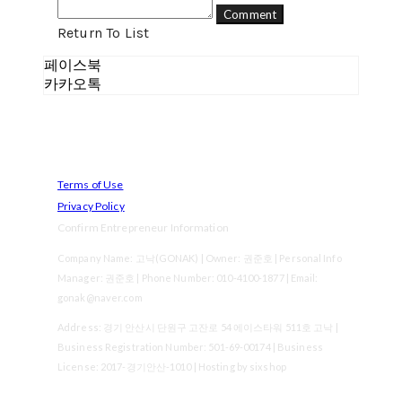
Comment
Return To List
페이스북
카카오톡
Terms of Use
Privacy Policy
Confirm Entrepreneur Information
Company Name: 고낙(GONAK) | Owner: 권준호 | Personal Info
Manager: 권준호 | Phone Number: 010-4100-1877 | Email:
gonak@naver.com
Address: 경기 안산시 단원구 고잔로 54 에이스타워 511호 고낙 |
Business Registration Number:
501-69-00174
| Business
License:
2017-경기안산-1010
| Hosting by sixshop