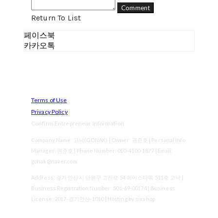
Comment
Return To List
페이스북
카카오톡
Terms of Use
Privacy Policy
Confirm Entrepreneur Information
Company Name: 고낙(GONAK) | Owner: 권준호 | Personal Info
Manager: 권준호 | Phone Number: 010-4100-1877 | Email:
gonak@naver.com
Address: 경기 안산시 단원구 고잔로 54 에이스타워 511호 고낙 |
Business Registration Number:
501-69-00174
| Business
License:
2017-경기안산-1010
| Hosting by sixshop