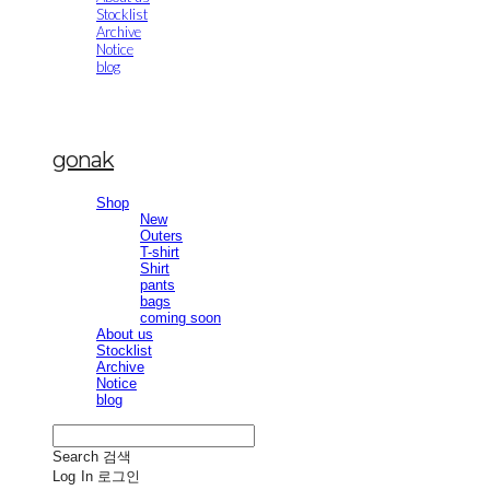
Stocklist
Archive
Notice
blog
gonak
Shop
New
Outers
T-shirt
Shirt
pants
bags
coming soon
About us
Stocklist
Archive
Notice
blog
Search
검색
Log In
로그인