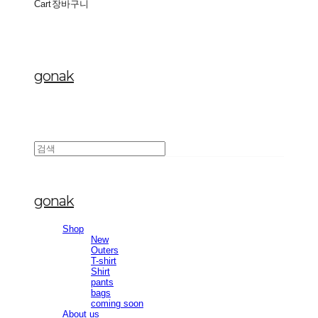
Cart
장바구니
gonak
gonak
Shop
New
Outers
T-shirt
Shirt
pants
bags
coming soon
About us